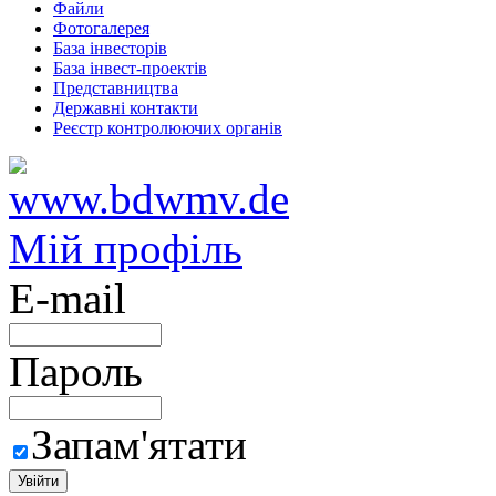
Файли
Фотогалерея
База інвесторів
База інвест-проектів
Представництва
Державні контакти
Реєстр контролюючих органів
Мій профіль
E-mail
Пароль
Запам'ятати