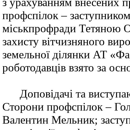
з урахуванням внесених 
профспілок – заступником
міськпрофради Тетяною О
захисту вітчизняного виро
земельної ділянки АТ «Фа
роботодавців взято за осн
Доповідачі та виступаюч
Сторони профспілок – Гол
Валентин Мельник; заступ