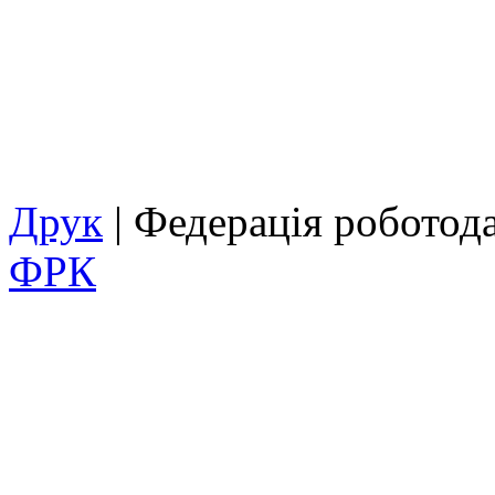
Друк
| Федерація роботод
ФРК