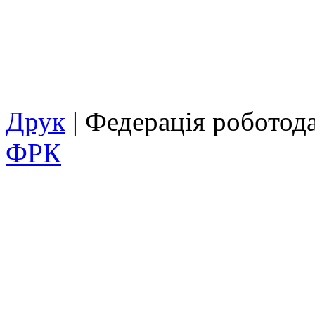
Друк
| Федерація роботод
ФРК