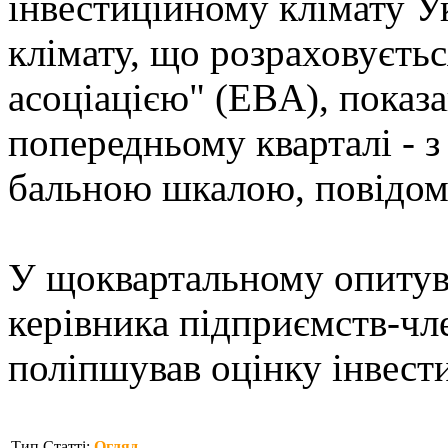
інвестиційному клімату Ук
клімату, що розраховуєть
асоціацією" (EBA), показ
попередньому кварталі - з 
бальною шкалою, повідом
У щоквартальному опитув
керівника підприємств-чл
поліпшував оцінку інвестиц
Тип Статті:
Огляд