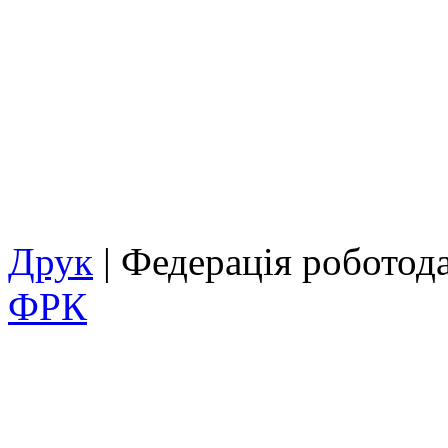
Друк
| Федерація роботод
ФРК