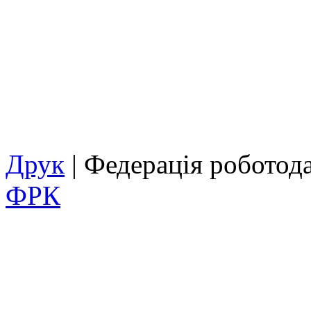
Друк
| Федерація роботод
ФРК