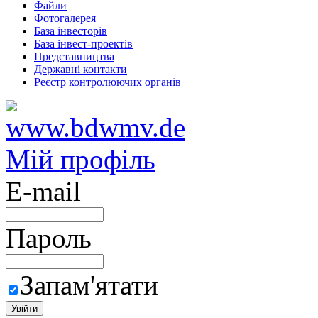
Файли
Фотогалерея
База інвесторів
База інвест-проектів
Представництва
Державні контакти
Реєстр контролюючих органів
Мій профіль
E-mail
Пароль
Запам'ятати