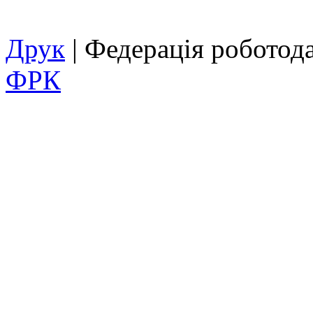
Друк
| Федерація роботод
ФРК