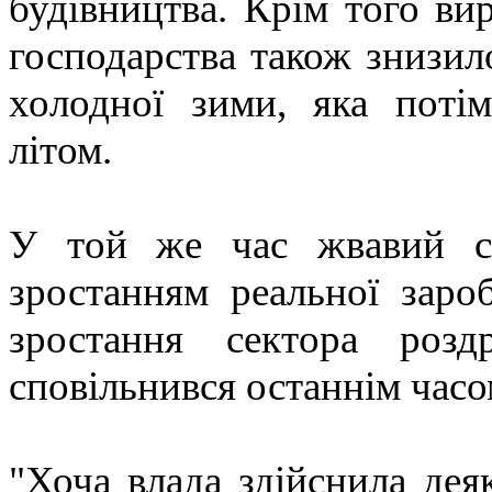
будівництва. Крім того ви
господарства також знизил
холодної зими, яка пот
літом.
У той же час жвавий сп
зростанням реальної зароб
зростання сектора розд
сповільнився останнім часо
"Хоча влада здійснила де