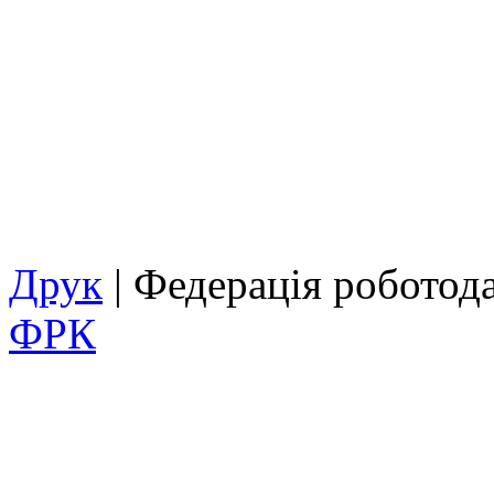
Друк
| Федерація роботод
ФРК