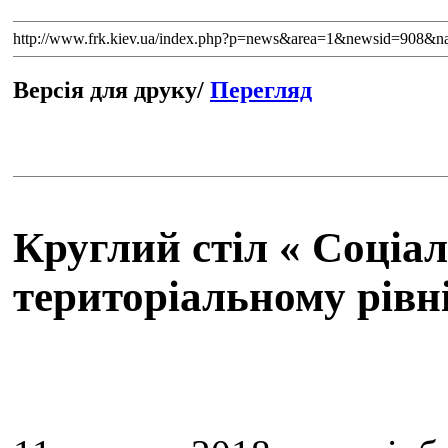
http://www.frk.kiev.ua/index.php?p=news&area=1&newsid=908&
Версія для друку/
Перегляд
Круглий стіл « Соціал
територіальному рівн