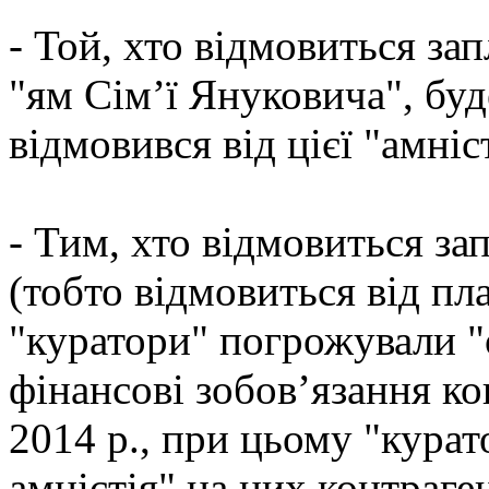
- Той, хто відмовиться за
"ям Сім’ї Януковича", бу
відмовився від цієї "амніст
- Тим, хто відмовиться зап
(тобто відмовиться від пла
"куратори" погрожували "
фінансові зобов’язання ко
2014 р., при цьому "курат
амністія" на цих контраге