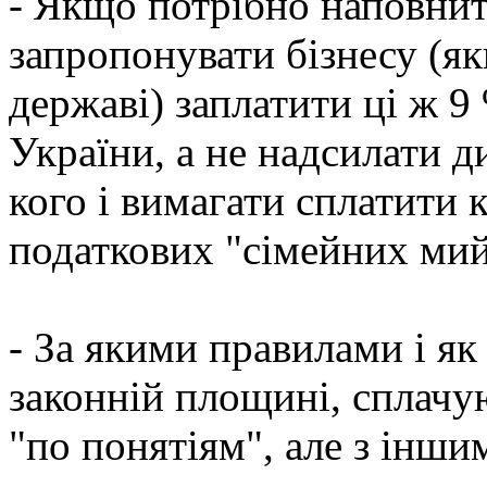
- Якщо потрібно наповни
запропонувати бізнесу (я
державі) заплатити ці ж 
України, а не надсилати д
кого і вимагати сплатити
податкових "сімейних ми
- За якими правилами і як 
законній площині, сплачую
"по понятіям", але з інш