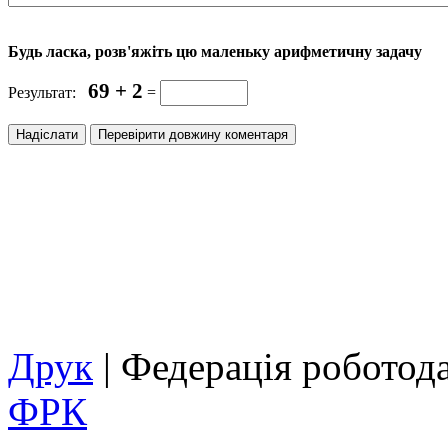
Будь ласка, розв'яжіть цю маленьку арифметичну задачу
69 + 2
Результат:
=
Друк
| Федерація роботод
ФРК