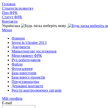
Головна
Стратегія розвитку
Про ФРК
Статут ФРК
Контакти
Українська
Меню
Новини
Invest in Ukraine 2013
Документи
Маркетингові дослідження
Менеджмент ФРК
Рух роботодавців
Файли
Фотогалерея
База інвесторів
База інвест-проектів
Представництва
Державні контакти
Реєстр контролюючих органів
Мій профіль
E-mail