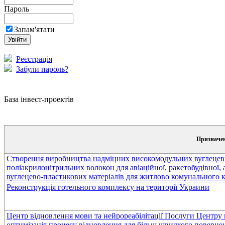
Пароль
Запам'ятати
Реєстрація
Забули пароль?
База інвест-проектів
Призначен
Створення виробництва надміцних високомодульних вуглецевих 
поліакрилонітрильних волокон для авіаційної, ракетобудівної, 
вуглецево-пластикових матеріалів для житлово комунального к
Реконструкція готельного комплексу на території Украини
Центр відновлення мови та нейрореабілітації Послуги Центру м
оптимізація процесу відновлення для більш швидкого повернен