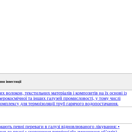
ня інвестиції
волокон, текстильних матеріалів і композитів на їх основі із
аерокосмічної та інших галузей промисловості, у тому числі
омплексу для термоізоляції труб гарячого водопостачання.
ають певні переваги в галузі відновлюваного лікування: •
ня до праці • скорочення терміну(або зменшення об’ємів)