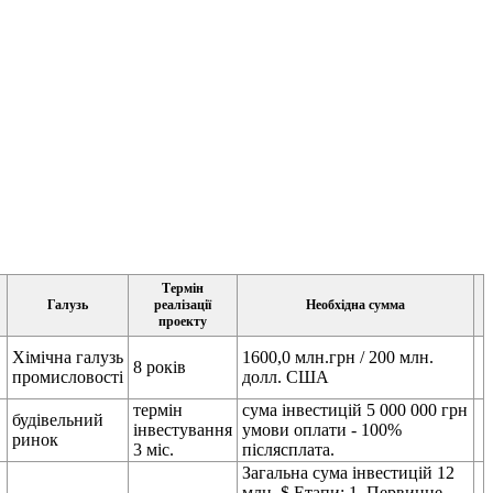
Термін
Галузь
реалізації
Необхідна сумма
проекту
Хімічна галузь
1600,0 млн.грн / 200 млн.
8 років
промисловості
долл. США
термін
сума інвестицій 5 000 000 грн
будівельний
інвестування
умови оплати - 100%
ринок
3 міс.
післясплата.
Загальна сума інвестицій 12
млн. $ Етапи: 1. Первинне